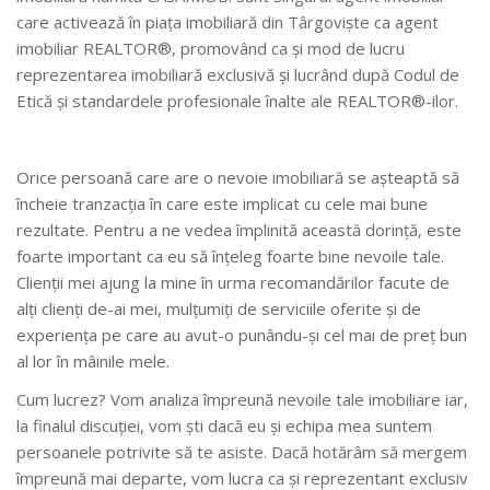
care activează în piaţa imobiliară din Târgoviște ca agent
imobiliar REALTOR®, promovând ca şi mod de lucru
reprezentarea imobiliară exclusivă şi lucrând după Codul de
Etică şi standardele profesionale înalte ale REALTOR®-ilor.
Orice persoană care are o nevoie imobiliară se aşteaptă să
încheie tranzacţia în care este implicat cu cele mai bune
rezultate. Pentru a ne vedea împlinită această dorinţă, este
foarte important ca eu să înţeleg foarte bine nevoile tale.
Clienţii mei ajung la mine în urma recomandărilor facute de
alţi clienţi de-ai mei, mulţumiţi de serviciile oferite şi de
experienţa pe care au avut-o punându-şi cel mai de preţ bun
al lor în mâinile mele.
Cum lucrez? Vom analiza împreună nevoile tale imobiliare iar,
la finalul discuţiei, vom şti dacă eu și echipa mea suntem
persoanele potrivite să te asiste. Dacă hotărâm să mergem
împreună mai departe, vom lucra ca şi reprezentant exclusiv