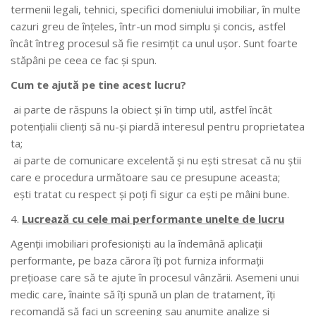
termenii legali, tehnici, specifici domeniului imobiliar, în multe
cazuri greu de înţeles, într-un mod simplu şi concis, astfel
încât întreg procesul să fie resimţit ca unul uşor. Sunt foarte
stăpâni pe ceea ce fac şi spun.
Cum te ajută pe tine acest lucru?
ai parte de răspuns la obiect şi în timp util, astfel încât
potenţialii clienţi să nu-şi piardă interesul pentru proprietatea
ta;
ai parte de comunicare excelentă şi nu eşti stresat că nu ştii
care e procedura următoare sau ce presupune aceasta;
eşti tratat cu respect şi poţi fi sigur ca eşti pe mâini bune.
Lucrează cu cele mai performante unelte de lucru
Agenţii imobiliari profesionişti au la îndemână aplicaţii
performante, pe baza cărora îţi pot furniza informaţii
preţioase care să te ajute în procesul vânzării. Asemeni unui
medic care, înainte să îţi spună un plan de tratament, îţi
recomandă să faci un screening sau anumite analize şi