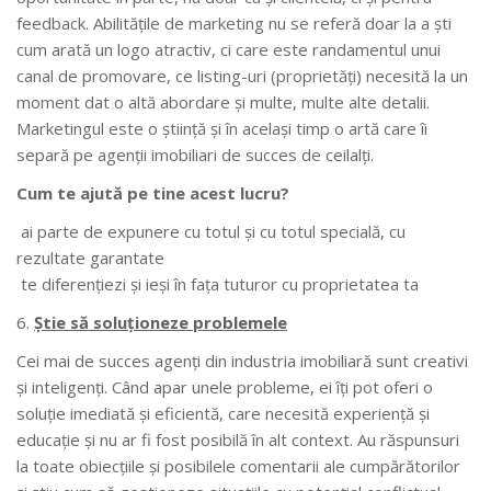
feedback. Abilităţile de marketing nu se referă doar la a şti
cum arată un logo atractiv, ci care este randamentul unui
canal de promovare, ce listing-uri (proprietăţi) necesită la un
moment dat o altă abordare şi multe, multe alte detalii.
Marketingul este o ştiinţă şi în acelaşi timp o artă care îi
separă pe agenţii imobiliari de succes de ceilalţi.
Cum te ajută pe tine acest lucru?
ai parte de expunere cu totul şi cu totul specială, cu
rezultate garantate
te diferenţiezi şi ieşi în faţa tuturor cu proprietatea ta
Știe să soluționeze problemele
Cei mai de succes agenţi din industria imobiliară sunt creativi
şi inteligenţi. Când apar unele probleme, ei îţi pot oferi o
soluţie imediată şi eficientă, care necesită experienţă şi
educaţie şi nu ar fi fost posibilă în alt context. Au răspunsuri
la toate obiecţiile şi posibilele comentarii ale cumpărătorilor