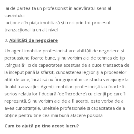
ai de partea ta un profesionist în adevăratul sens al
cuvântului
acţionezi în piaţa imobiliară şi treci prin tot procesul
tranzacţional la un alt nivel
Abilități de negociere
Un agent imobiliar profesionist are abilităţi de negociere şi
persuasiune foarte bune, şi nu vorbim aici de tehnica de tip
„târguială”, ci de capacitatea acestuia de a duce tranzacţia de
la început până la sfârşit, cunoaşterea legilor şi a proceselor
atât de bine, încât să nu fii îngrijorat în ce stadiu vei ajunge la
finalul tranzacţiei. Agenţii imobiliari profesionişti iau foarte în
serios relaţia lor fiduciară (de încredere) cu clienţii pe care îi
reprezintă. Şi nu vorbim aici de a fi acerbi, este vorba de a
avea cunoştinţele, uneltele profesionale şi capacitatea de a
obţine pentru tine cea mai bună afacere posibilă.
Cum te ajută pe tine acest lucru?