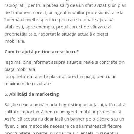
radiografii, pentru a putea să îţi dea un sfat avizat şi un plan
de tratament corect, un agent imobiliar profesionist are la
îndemână unelte specifice prin care te poate ajuta să
stabileşti, spre exemplu, preţul corect de vânzare al
proprietăţii tale, raportat la situaţia actuală a pieţei
imobiliare.
Cum te ajută pe tine acest lucru?
eşti mai bine informat asupra situaţiei reale şi concrete din
piaţa imobiliară
proprietatea ta este plasată corect în piaţă, pentru un
maximum de rezultate
Abilități de marketing
Să ştie ce înseamnă marketingul şi importanţa lui, iată o altă
calitate importantă pentru un agent imobiliar profesionist.
Astfel că acesta nu doar lasă un banner pe o clădire sau un
flyer, ci are metodele necesare ca să urmărească fiecare
oportunitate în parte, nu doar ca şi clientelă, ci şi pentru