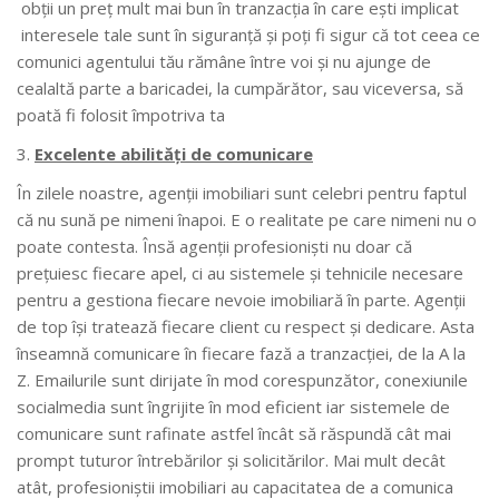
obţii un preţ mult mai bun în tranzacţia în care eşti implicat
interesele tale sunt în siguranţă şi poţi fi sigur că tot ceea ce
comunici agentului tău rămâne între voi şi nu ajunge de
cealaltă parte a baricadei, la cumpărător, sau viceversa, să
poată fi folosit împotriva ta
Excelente abilități de comunicare
În zilele noastre, agenţii imobiliari sunt celebri pentru faptul
că nu sună pe nimeni înapoi. E o realitate pe care nimeni nu o
poate contesta. Însă agenţii profesionişti nu doar că
preţuiesc fiecare apel, ci au sistemele şi tehnicile necesare
pentru a gestiona fiecare nevoie imobiliară în parte. Agenţii
de top îşi tratează fiecare client cu respect şi dedicare. Asta
înseamnă comunicare în fiecare fază a tranzacţiei, de la A la
Z. Emailurile sunt dirijate în mod corespunzător, conexiunile
socialmedia sunt îngrijite în mod eficient iar sistemele de
comunicare sunt rafinate astfel încât să răspundă cât mai
prompt tuturor întrebărilor şi solicitărilor. Mai mult decât
atât, profesioniştii imobiliari au capacitatea de a comunica