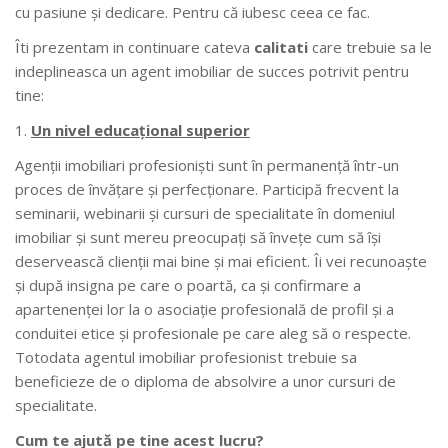
cu pasiune şi dedicare. Pentru că iubesc ceea ce fac.
Îti prezentam in continuare cateva
calitati
care trebuie sa le
indeplineasca un agent imobiliar de succes potrivit pentru
tine:
Un nivel educațional superior
Agenţii imobiliari profesionişti sunt în permanenţă într-un
proces de învăţare şi perfecţionare. Participă frecvent la
seminarii, webinarii şi cursuri de specialitate în domeniul
imobiliar şi sunt mereu preocupaţi să înveţe cum să îşi
deservească clienţii mai bine şi mai eficient. Îi vei recunoaşte
şi după insigna pe care o poartă, ca şi confirmare a
apartenenţei lor la o asociaţie profesională de profil şi a
conduitei etice şi profesionale pe care aleg să o respecte.
Totodata agentul imobiliar profesionist trebuie sa
beneficieze de o diploma de absolvire a unor cursuri de
specialitate.
Cum te ajută pe tine acest lucru?