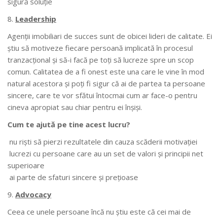
sigură soluţie
Leadership
Agenţii imobiliari de succes sunt de obicei lideri de calitate. Ei
ştiu să motiveze fiecare persoană implicată în procesul
tranzacţional şi să-i facă pe toţi să lucreze spre un scop
comun. Calitatea de a fi onest este una care le vine în mod
natural acestora şi poţi fi sigur că ai de partea ta persoane
sincere, care te vor sfătui întocmai cum ar face-o pentru
cineva apropiat sau chiar pentru ei înşişi.
Cum te ajută pe tine acest lucru?
nu rişti să pierzi rezultatele din cauza scăderii motivaţiei
lucrezi cu persoane care au un set de valori şi principii net
superioare
ai parte de sfaturi sincere şi preţioase
Advocacy
Ceea ce unele persoane încă nu ştiu este că cei mai de