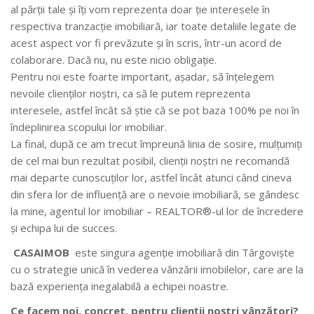
al părţii tale şi îţi vom reprezenta doar ţie interesele în
respectiva tranzacţie imobiliară, iar toate detaliile legate de
acest aspect vor fi prevăzute şi în scris, într-un acord de
colaborare. Dacă nu, nu este nicio obligaţie.
Pentru noi este foarte important, aşadar, să înţelegem
nevoile clienţilor noștri, ca să le putem reprezenta
interesele, astfel încât să ştie că se pot baza 100% pe noi în
îndeplinirea scopului lor imobiliar.
La final, după ce am trecut împreună linia de sosire, mulţumiţi
de cel mai bun rezultat posibil, clienţii noștri ne recomandă
mai departe cunoscuţilor lor, astfel încât atunci când cineva
din sfera lor de influenţă are o nevoie imobiliară, se gândesc
la mine, agentul lor imobiliar – REALTOR®-ul lor de încredere
și echipa lui de succes.
CASAIMOB
este singura agenţie imobiliară din Târgoviște
cu o strategie unică în vederea vânzării imobilelor, care are la
bază experienţa inegalabilă a echipei noastre.
Ce facem noi, concret, pentru clienţii noştri vânzători?