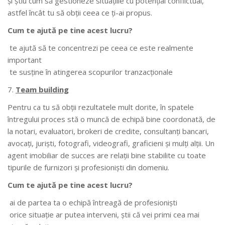
şi ştiu cum să gestioneze situaţiile cu potenţial conflictual,
astfel încât tu să obţii ceea ce ţi-ai propus.
Cum te ajută pe tine acest lucru?
te ajută să te concentrezi pe ceea ce este realmente
important
te susţine în atingerea scopurilor tranzacţionale
Team building
Pentru ca tu să obţii rezultatele mult dorite, în spatele
întregului proces stă o muncă de echipă bine coordonată, de
la notari, evaluatori, brokeri de credite, consultanţi bancari,
avocaţi, jurişti, fotografi, videografi, graficieni şi mulţi alţii. Un
agent imobiliar de succes are relaţii bine stabilite cu toate
tipurile de furnizori şi profesionişti din domeniu.
Cum te ajută pe tine acest lucru?
ai de partea ta o echipă întreagă de profesionişti
orice situaţie ar putea interveni, ştii că vei primi cea mai