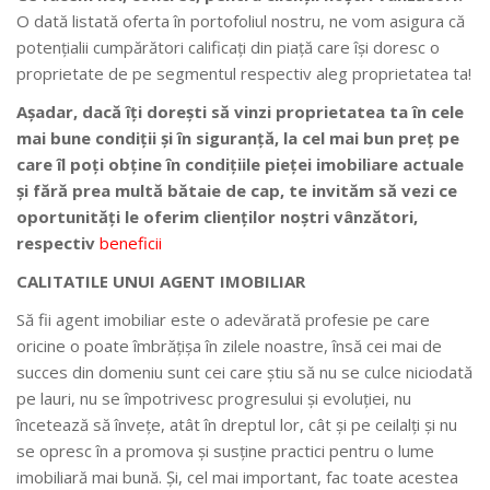
O dată listată oferta în portofoliul nostru, ne vom asigura că
potenţialii cumpărători calificaţi din piaţă care îşi doresc o
proprietate de pe segmentul respectiv aleg proprietatea ta!
Aşadar, dacă îţi doreşti să vinzi proprietatea ta în cele
mai bune condiţii şi în siguranţă, la cel mai bun preţ pe
care îl poţi obţine în condiţiile pieţei imobiliare actuale
şi fără prea multă bătaie de cap, te invităm să vezi ce
oportunități le oferim clienţilor noştri vânzători,
respectiv
beneficii
CALITATILE UNUI AGENT IMOBILIAR
Să fii agent imobiliar este o adevărată profesie pe care
oricine o poate îmbrăţişa în zilele noastre, însă cei mai de
succes din domeniu sunt cei care ştiu să nu se culce niciodată
pe lauri, nu se împotrivesc progresului şi evoluţiei, nu
încetează să înveţe, atât în dreptul lor, cât şi pe ceilalţi şi nu
se opresc în a promova şi susţine practici pentru o lume
imobiliară mai bună. Şi, cel mai important, fac toate acestea