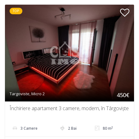
TOP
Targoviste, Micro 2
450€
Închiriere apartament 3 camere, modern, în Târgoviște
2
3 Camere
2 Bai
80 m