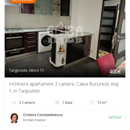
EXCLUSIVITATE
Targoviste, Micro 11
400€
Inchiriere apartament 3 camere, Calea Bucuresti, etaj
1, in Targoviste
2
3 Camere
1 Baie
72 m
Cristina Constantinescu
DETALII
broker/owner