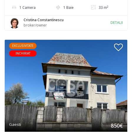
2
1 Camera
1 Baie
33 m
Cristina Constantinescu
DETALII
broker/owner
EXCLUSIVITATE
INCHIRIAT
Gaesti
850€