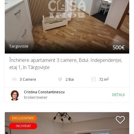
Targoviste
500€
Închiriere apartament 3 camere, Bdul. Independenței,
etaj 1, în Târgoviște
2
3 Camere
2 Bai
72 m
Cristina Constantinescu
DETALII
broker/owner
EXCLUSIVITATE
INCHIRIAT