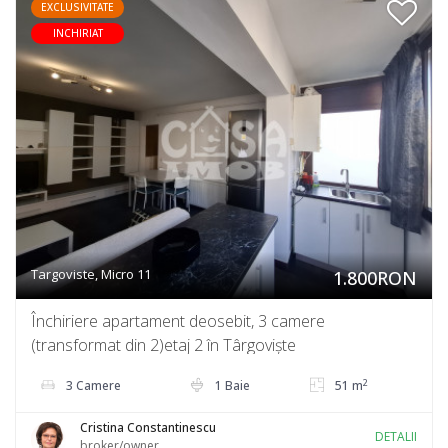
EXCLUSIVITATE
INCHIRIAT
Targoviste, Micro 11
1.800RON
Închiriere apartament deosebit, 3 camere
(transformat din 2)etaj 2 în Târgoviște
2
3 Camere
1 Baie
51 m
Cristina Constantinescu
DETALII
broker/owner