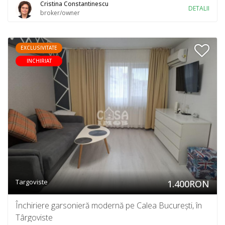
Cristina Constantinescu
DETALII
broker/owner
EXCLUSIVITATE
INCHIRIAT
Targoviste
1.400RON
Închiriere garsonieră modernă pe Calea București, în
Târgoviste