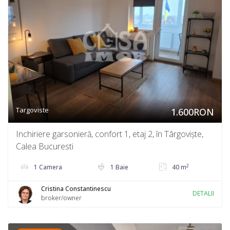
Targoviste
1.600RON
Inchiriere garsonieră, confort 1, etaj 2, în Târgoviște,
Calea Bucuresti
2
1 Camera
1 Baie
40 m
Cristina Constantinescu
DETALII
broker/owner