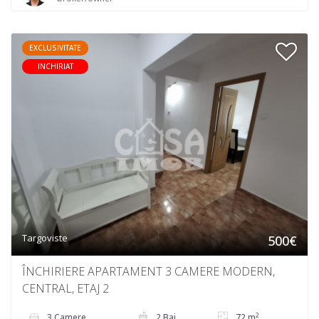
EXCLUSIVITATE
INCHIRIAT
Targoviste
500€
ÎNCHIRIERE APARTAMENT 3 CAMERE MODERN,
CENTRAL, ETAJ 2
2
3 Camere
2 Bai
72 m