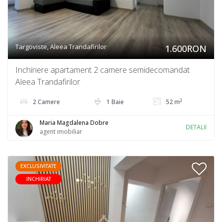
Targoviste, Aleea Trandafirilor
1.600RON
Inchiriere apartament 2 camere semidecomandat
Aleea Trandafirilor
2
2 Camere
1 Baie
52 m
Maria Magdalena Dobre
DETALII
agent imobiliar
EXCLUSIVITATE
INCHIRIAT