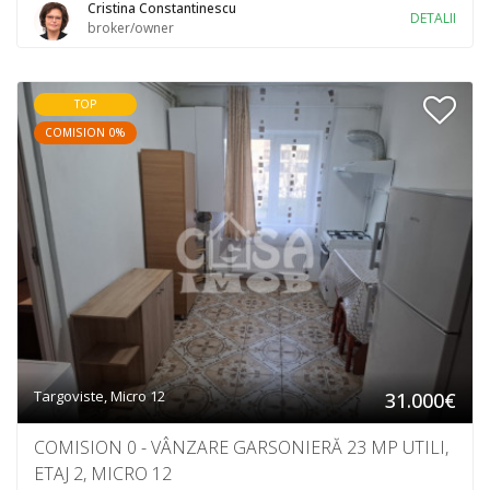
Cristina Constantinescu
DETALII
broker/owner
TOP
COMISION 0%
Targoviste, Micro 12
31.000€
COMISION 0 - VÂNZARE GARSONIERĂ 23 MP UTILI,
ETAJ 2, MICRO 12