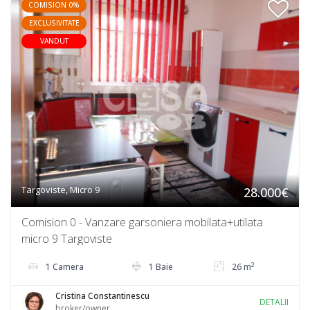
COMISION 0%
EXCLUSIVITATE
VANDUT
Targoviste, Micro 9
28.000€
Comision 0 - Vanzare garsoniera mobilata+utilata
micro 9 Targoviste
2
1 Camera
1 Baie
26 m
Cristina Constantinescu
DETALII
broker/owner