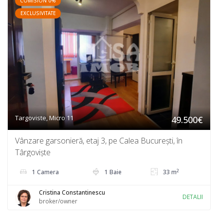
COMISION 0%
EXCLUSIVITATE
Targoviste, Micro 11
49.500€
Vânzare garsonieră, etaj 3, pe Calea București, în
Târgoviște
2
1 Camera
1 Baie
33 m
Cristina Constantinescu
DETALII
broker/owner