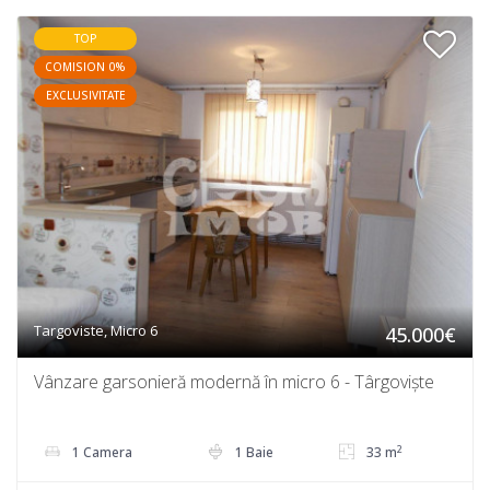
TOP
COMISION 0%
EXCLUSIVITATE
Targoviste, Micro 6
45.000€
Vânzare garsonieră modernă în micro 6 - Târgoviște
2
1 Camera
1 Baie
33 m