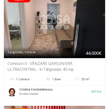
Targoviste, Central
44.000€
Comision 0 - VÂNZARE GARSONIERĂ
ULTRACENTRAL - în Târgoviște, 40 mp
2
1 Camera
1 Baie
35 m
Cristina Constantinescu
DETALII
broker/owner