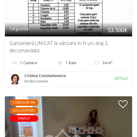
Targoviste
53.500€
Garsonieră UNICAT la vânzare în H-uri, etaj 3,
decomandată
2
1 Camera
1 Baie
34 m
Cristina Constantinescu
DETALII
broker/owner
COMISION 0%
EXCLUSIVITATE
VANDUT