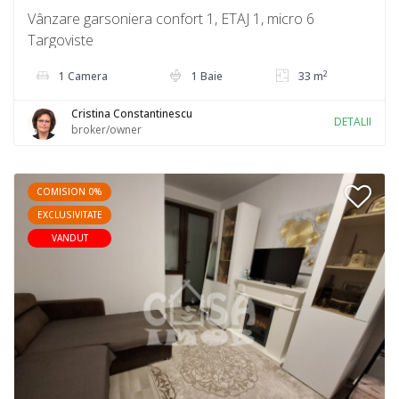
Vânzare garsoniera confort 1, ETAJ 1, micro 6
Targoviste
2
1 Camera
1 Baie
33 m
Cristina Constantinescu
DETALII
broker/owner
COMISION 0%
EXCLUSIVITATE
VANDUT