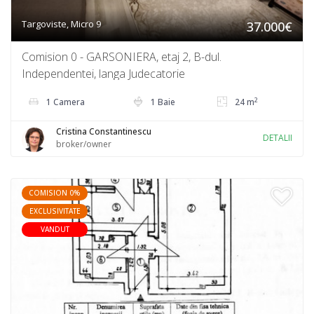
Targoviste, Micro 9
37.000€
Comision 0 - GARSONIERA, etaj 2, B-dul.
Independentei, langa Judecatorie
2
1 Camera
1 Baie
24 m
Cristina Constantinescu
DETALII
broker/owner
COMISION 0%
EXCLUSIVITATE
VANDUT