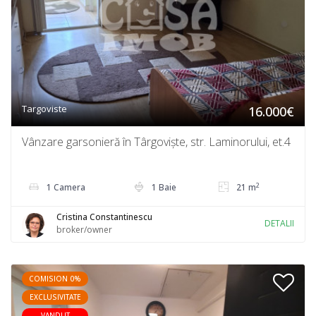
Targoviste
16.000€
Vânzare garsonieră în Târgoviște, str. Laminorului, et.4
2
1 Camera
1 Baie
21 m
Cristina Constantinescu
DETALII
broker/owner
COMISION 0%
EXCLUSIVITATE
VANDUT